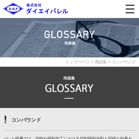
トップページ
>
用語集
>
コンパウンド
コンパウンド
バレル研磨では、切削や研削加工における切削研削油剤と同様な効果を